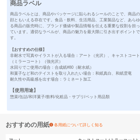
商品ラベル
商品ラベルとは、商品やパッケージに貼られるシールのことで、商品
顔ともいえる存在です。食品・飲料、生活用品、工業製品など、あら
る商品の販売時に、ブランド価値や製品情報を伝える重要な役割を担
ています。適切なラベルが、商品の魅力を最大限に引き出すポイント
す。
【おすすめの仕様】
非耐水で写真やイラストが入る場合：アート（光沢）、キャストコー
（ミラーコート）（強光沢）
水回りでご使用の場合：合成紙#80（耐水紙）
和菓子など和のテイストを取り入れたい場合：和紙真白、和紙雲竜
耐久性や高級感を出す場合：ラミネート加工
【使用用途】
惣菜/缶詰/和洋菓子/飲料/化粧品・サプリ/ペット用品類
おすすめの用紙
各用紙について詳しく知る