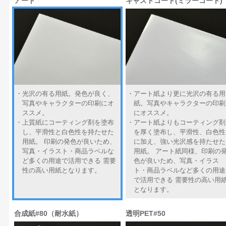
アート
キャストコート(ミラーコート)
光沢の有る用紙。発色が良く、
アート紙より更に光沢の有る用
写真やキャラクターの印刷にオ
紙。写真やキャラクターの印刷
ススメ。
にオススメ。
上質紙にコーティング剤を塗布
アート紙よりもコーティング剤
し、平滑性と白色性を持たせた
を厚く塗布し、平滑性、白色性
用紙。 印刷の発色が良いため、
に加え、強い光沢感を持たせた
写真・イラスト・商品ラベルな
用紙。 アート紙同様、印刷の
ど多くの用途で活用できる 需要
色が良いため、写真・イラス
性の高い用紙となります。
ト・商品ラベルなど多くの用途
で活用できる 需要性の高い用
となります。
合成紙#80（耐水紙）
透明PET#50