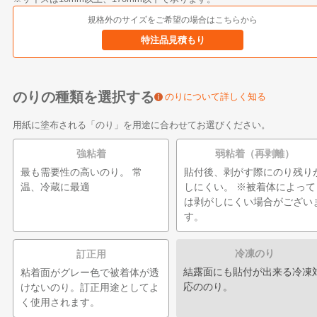
規格外のサイズを
ご希望の場合はこちらから
特注品見積もり
のりの種類を選択する
のりについて詳しく知る
用紙に塗布される「のり」を用途に合わせてお選びください。
強粘着
弱粘着（再剥離）
最も需要性の高いのり。 常
貼付後、剥がす際にのり残り
温、冷蔵に最適
しにくい。 ※被着体によって
は剥がしにくい場合がござい
す。
冷凍のり
訂正用
結露面にも貼付が出来る冷凍
粘着面がグレー色で被着体が透
応ののり。
けないのり。訂正用途としてよ
く使用されます。