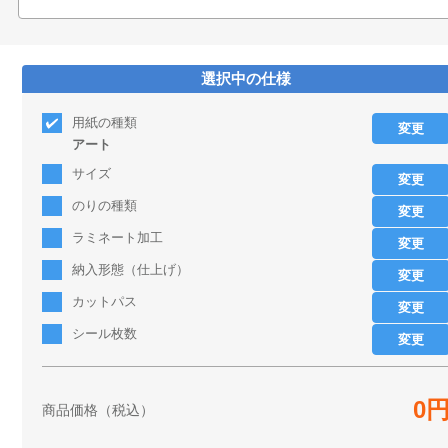
選択中の仕様
用紙の種類
変更
アート
サイズ
変更
のりの種類
変更
ラミネート加工
変更
納入形態（仕上げ）
変更
カットパス
変更
シール枚数
変更
0
商品価格（税込）