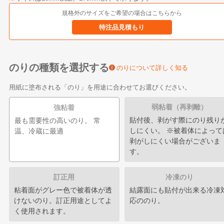
規格外のサイズを
ご希望の場合はこちらから
特注品見積もり
のりの種類を選択する
のりについて詳しく知る
用紙に塗布される「のり」を用途に合わせてお選びください。
弱粘着（再剥離）
強粘着
貼付後、剥がす際にのり残り
最も需要性の高いのり。 常
しにくい。 ※被着体によって
温、冷蔵に最適
剥がしにくい場合がございま
す。
訂正用
冷凍のり
粘着面がグレー色で被着体が透
結露面にも貼付が出来る冷凍
けないのり。訂正用途としてよ
応ののり。
く使用されます。