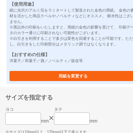
【使用用途】
紙に光沢のアルミ箔をラミネートして製造された金色の用紙。 金色の
材を活かした商品ラベルやノベルティなどにオススメ。 耐水性はござ
ません。
※黒以外の印刷をいたしますと、用紙の金色の影響を受けて、 印刷デ
タのカラー通りに印刷されない可能性がございます。
※白引きを利用することで多少は変色を回避することが可能です。た
し、白引きをした印刷部分はメタリック調ではなくなります。
【おすすめの仕様】
洋菓子／和菓子／酒／ノベルティ／販促等
用紙を変更する
サイズを指定する
ヨコ
タテ
×
mm
mm
※サイズは10mm以上、170mm以下で承ります。