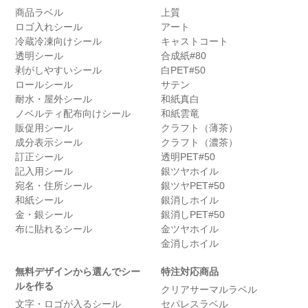
商品ラベル
上質
ロゴ入れシール
アート
冷蔵冷凍向けシール
キャストコート
透明シール
合成紙#80
剥がしやすいシール
白PET#50
ロールシール
サテン
耐水・屋外シール
和紙真白
ノベルティ配布向けシール
和紙雲竜
販促用シール
クラフト（薄茶）
成分表示シール
クラフト（濃茶）
訂正シール
透明PET#50
記入用シール
銀ツヤホイル
宛名・住所シール
銀ツヤPET#50
和紙シール
銀消しホイル
金・銀シール
銀消しPET#50
布に貼れるシール
金ツヤホイル
金消しホイル
無料デザインから選んでシー
特注対応商品
ルを作る
クリアサーマルラベル
文字・ロゴが入るシール
セパレスラベル