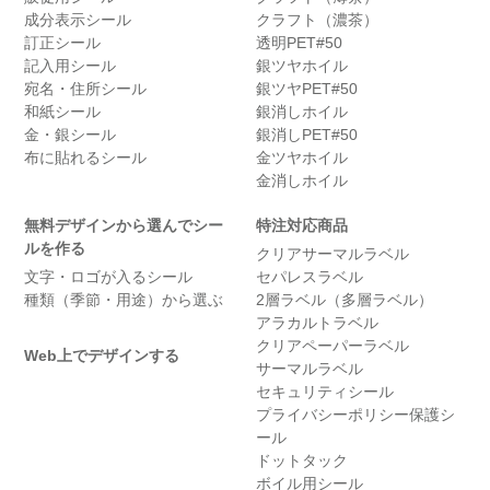
成分表示シール
クラフト（濃茶）
訂正シール
透明PET#50
記入用シール
銀ツヤホイル
宛名・住所シール
銀ツヤPET#50
和紙シール
銀消しホイル
金・銀シール
銀消しPET#50
布に貼れるシール
金ツヤホイル
金消しホイル
無料デザインから選んでシー
特注対応商品
ルを作る
クリアサーマルラベル
文字・ロゴが入るシール
セパレスラベル
種類（季節・用途）から選ぶ
2層ラベル（多層ラベル）
アラカルトラベル
クリアペーパーラベル
Web上でデザインする
サーマルラベル
セキュリティシール
プライバシーポリシー保護シ
ール
ドットタック
ボイル用シール