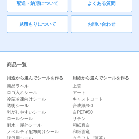
配送・納期について
よくある質問
見積もりについて
お問い合わせ
商品一覧
用途から選んでシールを作る
用紙から選んでシールを作る
商品ラベル
上質
ロゴ入れシール
アート
冷蔵冷凍向けシール
キャストコート
透明シール
合成紙#80
剥がしやすいシール
白PET#50
ロールシール
サテン
耐水・屋外シール
和紙真白
ノベルティ配布向けシール
和紙雲竜
販促用シール
クラフト（薄茶）