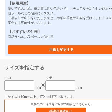
【使用用途】
濃い茶色の用紙。茶封筒に近い色合いで、ナチュラルを活かした商品
段ボールなどの貼付にオススメ。
※黒以外の印刷をいたしますと、用紙の茶色の影響を受けて、仕上り
変色する可能性がございます。
【おすすめの仕様】
商品ラベル／段ボール／値札等
用紙を変更する
サイズを指定する
ヨコ
タテ
×
mm
mm
※サイズは10mm以上、170mm以下で承ります。
規格外のサイズを
ご希望の場合はこちらから
特注品見積もり