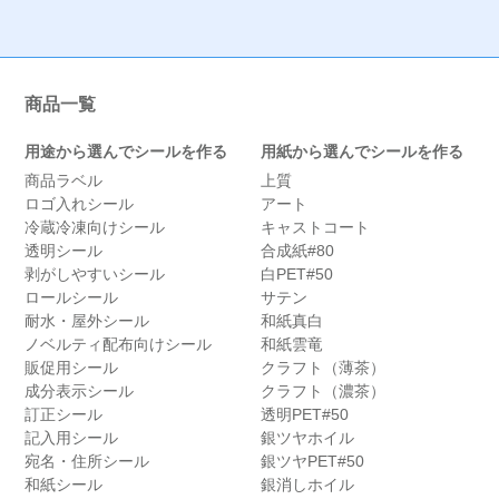
商品一覧
用途から選んでシールを作る
用紙から選んでシールを作る
商品ラベル
上質
ロゴ入れシール
アート
冷蔵冷凍向けシール
キャストコート
透明シール
合成紙#80
剥がしやすいシール
白PET#50
ロールシール
サテン
耐水・屋外シール
和紙真白
ノベルティ配布向けシール
和紙雲竜
販促用シール
クラフト（薄茶）
成分表示シール
クラフト（濃茶）
訂正シール
透明PET#50
記入用シール
銀ツヤホイル
宛名・住所シール
銀ツヤPET#50
和紙シール
銀消しホイル