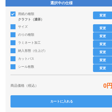
選択中の仕様
用紙の種類
変更
クラフト（濃茶）
サイズ
変更
のりの種類
変更
ラミネート加工
変更
納入形態（仕上げ）
変更
カットパス
変更
シール枚数
変更
0
商品価格（税込）
カートに入れる