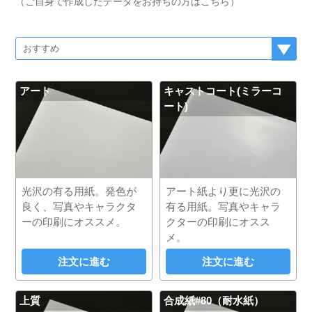
（ご自身で作成したデータをお持ちの方はこちら）
アート
キャストコート(ミラーコ
ート)
光沢の有る用紙。発色が
アート紙より更に光沢の
良く、写真やキャラクタ
有る用紙。写真やキャラ
ーの印刷にオススメ。
クターの印刷にオスス
メ。
注文に進む
注文に進む
上質
合成紙#80（耐水紙）