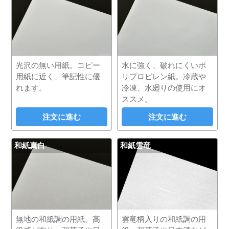
光沢の無い用紙。コピー
水に強く、破れにくいポ
用紙に近く、筆記性に優
リプロピレン紙。冷蔵や
れます。
冷凍、水廻りの使用にオ
ススメ。
注文に進む
注文に進む
和紙真白
和紙雲竜
無地の和紙調の用紙。高
雲竜柄入りの和紙調の用