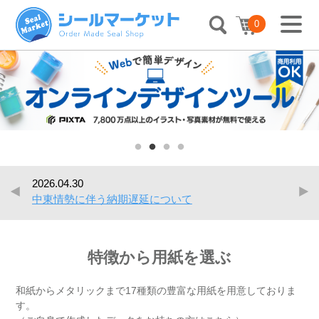
0
2026.04.30
2026.0
中東情勢に伴う納期遅延について
オリ
特徴から用紙を選ぶ
和紙からメタリックまで17種類の豊富な用紙を用意しておりま
す。