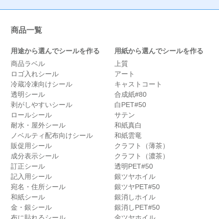
商品一覧
用途から選んでシールを作る
用紙から選んでシールを作る
商品ラベル
上質
ロゴ入れシール
アート
冷蔵冷凍向けシール
キャストコート
透明シール
合成紙#80
剥がしやすいシール
白PET#50
ロールシール
サテン
耐水・屋外シール
和紙真白
ノベルティ配布向けシール
和紙雲竜
販促用シール
クラフト（薄茶）
成分表示シール
クラフト（濃茶）
訂正シール
透明PET#50
記入用シール
銀ツヤホイル
宛名・住所シール
銀ツヤPET#50
和紙シール
銀消しホイル
金・銀シール
銀消しPET#50
布に貼れるシール
金ツヤホイル